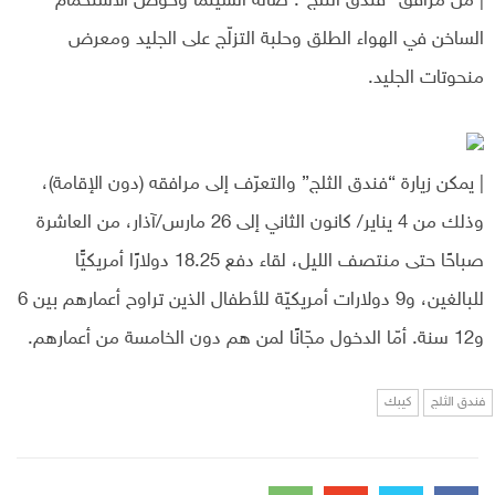
| من مرافق “فندق الثلج”: صالة السينما وحوض الاستحمام
الساخن في الهواء الطلق وحلبة التزلّج على الجليد ومعرض
منحوتات الجليد.
| يمكن زيارة “فندق الثلج” والتعرّف إلى مرافقه (دون الإقامة)،
وذلك من 4 يناير/ كانون الثاني إلى 26 مارس/آذار، من العاشرة
صباحًا حتى منتصف الليل، لقاء دفع 18.25 دولارًا أمريكيًّا
للبالغين، و9 دولارات أمريكيّة للأطفال الذين تراوح أعمارهم بين 6
و12 سنة. أمّا الدخول مجّانًا لمن هم دون الخامسة من أعمارهم.
فندق الثلج
كيبك