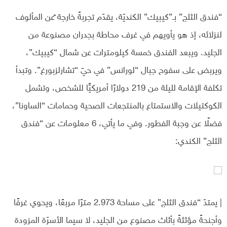
“فندق الثلج” بـ”كيبيك” الكنديّة، يقدّم تجربةً خارجة ًعن المألوف
لنزلائه، إذ هو يأويهم في غرف محاطة بجدران مصنوعة من
الجليد. ويبعد الفندق خمسة كيلومترات عن شمال “كيبيك”،
ويربض على سفوح جبال “لورانس” في حيّ “تشارلزبورغ”. وتبدأ
تكلفة الإقامة لليلة من 219 دولارًا أمريكيًّا للشخص، وتشمل
الكوكتيلات والاستمتاع بالمنتجعات الصحية وحمامات “الساونا”،
فضلًا عن وجبة الفطور. وفي ما يأتي، 6 معلومات عن “فندق
الثلج” الكندي:
| يمتدّ “فندق الثلج” على مساحة 2.973 مترًا مربعًا، ويحوي غرفًا
وأجنحةً مؤثثةً بأثاث مصنوع من الجليد، لا سيما الأسرّة المزودة