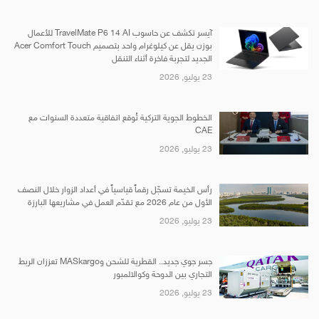
آيسر تكشف عن حاسوب TravelMate P6 14 AI للأعمال
بوزن يقل عن كيلوغرام واحد بتصميم Acer Comfort Touch
الجديد لتجربة فاخرة أثناء التنقل
23 يوليو, 2026
الخطوط الجوية التركية تُوقع اتفاقية متعددة السنوات مع
CAE
23 يوليو, 2026
رأس الخيمة تسجّل رقماً قياسياً في أعداد الزوار خلال النصف
الأول من عام 2026 مع تقدّم العمل في مشاريعها البارزة
23 يوليو, 2026
جسر جوي جديد.. القطرية للشحن وMASkargo تعززان الربط
التجاري بين الدوحة وكوالالمبور
23 يوليو, 2026