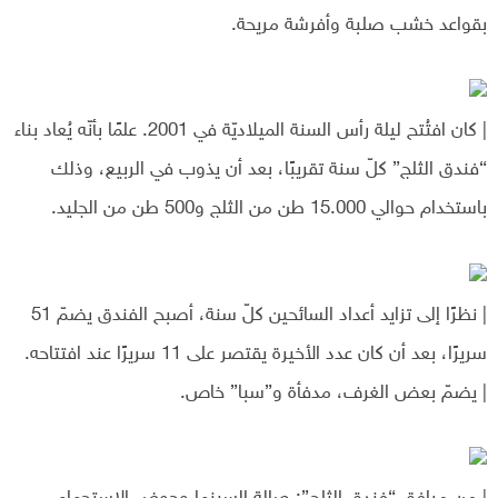
بقواعد خشب صلبة وأفرشة مريحة.
| كان افتُتح ليلة رأس السنة الميلاديّة في 2001. علمًا بأنّه يُعاد بناء
“فندق الثلج” كلّ سنة تقريبًا، بعد أن يذوب في الربيع، وذلك
باستخدام حوالي 15.000 طن من الثلج و500 طن من الجليد.
| نظرًا إلى تزايد أعداد السائحين كلّ سنة، أصبح الفندق يضمّ 51
سريرًا، بعد أن كان عدد الأخيرة يقتصر على 11 سريرًا عند افتتاحه.
| يضمّ بعض الغرف، مدفأة و”سبا” خاص.