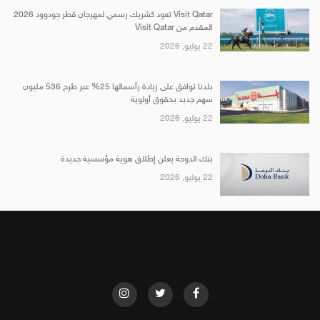
Visit Qatar تعود كشريك رسمي لمهرجان قطر جودوود 2026
المقدم من Visit Qatar
22 يوليو, 2026
بلدنا توافق على زيادة رأسمالها 25% عبر طرح 536 مليون
سهم جديد بحقوق أولوية
22 يوليو, 2026
بنك الدوحة يعلن إطلاق هوية مؤسسية جديدة
22 يوليو, 2026