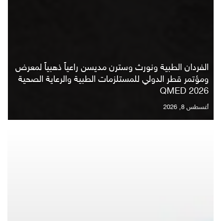
الفردان الطبية ونورث وسترن مديسن راعياً ذهبياً لمعرض
غرفة قطر تشارك في اجتماع الغرفة الإسلامية للتجارة
ومؤتمر قطر الدولي للمستلزمات الطبية والرعاية الصحية
QMED 2026
والتنمية في انقرة
بنك الدوحة يعلن إطلاق هوية مؤسسية جديدة
يوليو 22, 2026
يونيو 30, 2026
أغسطس 8, 2026