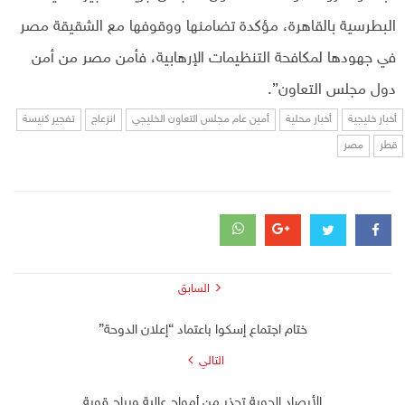
البطرسية بالقاهرة، مؤكدة تضامنها ووقوفها مع الشقيقة مصر
في جهودها لمكافحة التنظيمات الإرهابية، فأمن مصر من أمن
دول مجلس التعاون”.
أخبار خليجية
أخبار محلية
أمين عام مجلس التعاون الخليجي
انزعاج
تفجير كنيسة
قطر
مصر
السابق
ختام اجتماع إسكوا باعتماد “إعلان الدوحة”
التالي
الأرصاد الجوية تحذر من أمواج عالية ورياح قوية