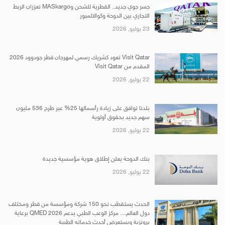
جسر جوي جديد.. القطرية للشحن وMASkargo تعززان الربط
التجاري بين الدوحة وكوالالمبور
23 يوليو, 2026
Visit Qatar تعود كشريك رسمي لمهرجان قطر جودوود 2026
المقدم من Visit Qatar
22 يوليو, 2026
بلدنا توافق على زيادة رأسمالها 25% عبر طرح 536 مليون
سهم جديد بحقوق أولوية
22 يوليو, 2026
بنك الدوحة يعلن إطلاق هوية مؤسسية جديدة
22 يوليو, 2026
الحدث يستقطب نحو 150 شركة ومؤسسة من قطر ومختلف
دول العالم… مركز الوعب الطبي يدعم QMED 2026 برعاية
برونزية ويستعرض أحدث خدماته الطبية