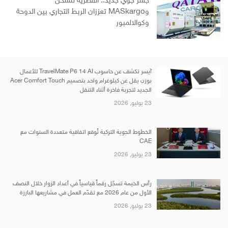
جسر جوي جديد.. القطرية للشحن
وMASkargo تعززان الربط التجاري بين الدوحة
وكوالالمبور
آيسر تكشف عن حاسوب TravelMate P6 14 AI للأعمال
بوزن يقل عن كيلوغرام واحد بتصميم Acer Comfort Touch
الجديد لتجربة فاخرة أثناء التنقل
23 يوليو, 2026
الخطوط الجوية التركية تُوقع اتفاقية متعددة السنوات مع
CAE
23 يوليو, 2026
رأس الخيمة تسجّل رقماً قياسياً في أعداد الزوار خلال النصف
الأول من عام 2026 مع تقدّم العمل في مشاريعها البارزة
23 يوليو, 2026