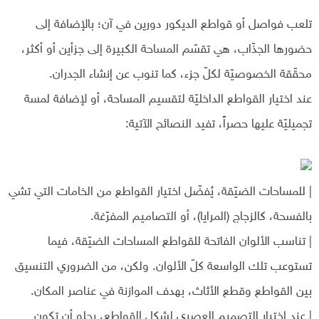
تلعب فواصل أو قواطع الديكور دورين في آن؛ بالإضافة إلى
حضورها الجذّاب، هي تقسّم المساحة الكبيرة إلى جزأين أو أكثر،
محقّقة الخصوصيّة لكلّ جزء، كما تنوب عن إنشاء الجدران.
عند اختيار القواطع الداخليّة لتقسيم المساحة، أو لإضافة لمسة
تجميليّة عليها حصراً، تفيد النصائح الآتية:
| للمساحات الضيّقة، يُفضّل اختيار القواطع من الخامات التي تشي
بالفسحة، كالزجاج (المرايا)، أو التصاميم المفرّغة.
| تناسب الألوان الفاتحة للقواطع المساحات الضيّقة، فيما
تستوعب تلك الواسعة كلّ الألوان. ولكن، من الضروري التنسيق
بين القواطع وقطع الأثاث، بهدف الموازنة في عناصر المكان.
| عند اختيار التصميم العصري لشكل القواطع، يحلو أن تكون