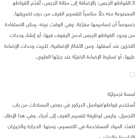
3.القواطع الجبس: بالإضافة إلى متانة الجبس، تُقدّم القواطع
المصنوعة منه حلاً مناسباً لتقسيم الغرف من دون تضييقها،
خصوصاً أن تصاميمها مفرّغة. وفي الوقت عينه، يمكن الاستفادة
من وجود القواطع الجبس لدمج الرفوف فيها، أو إنشاء وحدات
التخزين عند أسفلها. ومن الأفكار الإضافية، تثبيت وحدات الإضاءة
عليها، أو تسليط الإضاءة الخفيّة عند جزئها العلوي.
لمسة تجميليّة
تُستخدم قواطع/فواصل الديكور في بعض المساحات من باب
التجميل، وليس لوظيفة تقسيم الغرف إلى أجزاء. وفي هذا الإطار،
تتعدّد المواد المستخدمة في التصميم، ومنها: الحجارة والخيزران
(البامبو) والخشب…