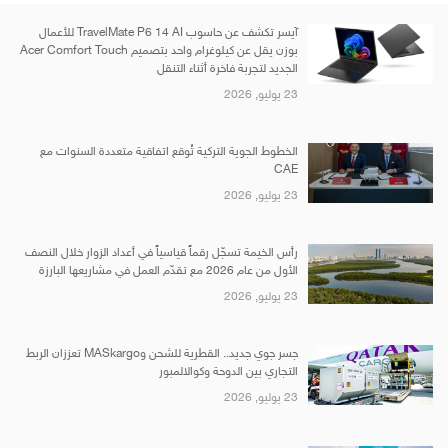
آيسر تكشف عن حاسوب TravelMate P6 14 AI للأعمال
بوزن يقل عن كيلوغرام واحد بتصميم Acer Comfort Touch
الجديد لتجربة فاخرة أثناء التنقل
23 يوليو, 2026
الخطوط الجوية التركية تُوقع اتفاقية متعددة السنوات مع
CAE
23 يوليو, 2026
رأس الخيمة تسجّل رقماً قياسياً في أعداد الزوار خلال النصف
الأول من عام 2026 مع تقدّم العمل في مشاريعها البارزة
23 يوليو, 2026
جسر جوي جديد.. القطرية للشحن وMASkargo تعززان الربط
التجاري بين الدوحة وكوالالمبور
23 يوليو, 2026