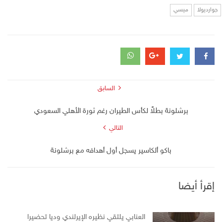
جوارديولا
ميسي
السابق
برشلونة بطلاً لكأس الطيران رغم ثورة الأهلي السعودي
التالي
باكو ألكاسير يسجل أول أهدافه مع برشلونة
إقرأ أيضا
العنابي يلتقي نظيره الإيرلندي وديا تحضيرا