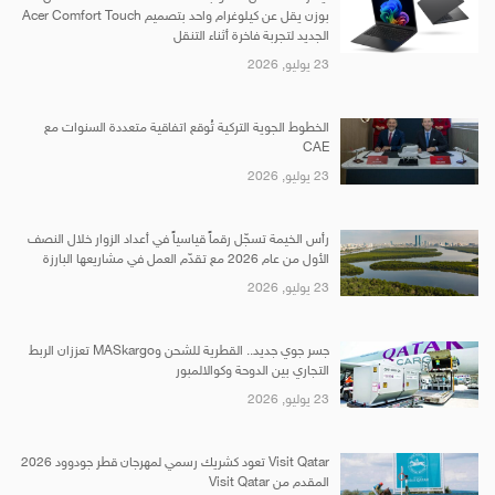
بوزن يقل عن كيلوغرام واحد بتصميم Acer Comfort Touch
الجديد لتجربة فاخرة أثناء التنقل
23 يوليو, 2026
الخطوط الجوية التركية تُوقع اتفاقية متعددة السنوات مع
CAE
23 يوليو, 2026
رأس الخيمة تسجّل رقماً قياسياً في أعداد الزوار خلال النصف
الأول من عام 2026 مع تقدّم العمل في مشاريعها البارزة
23 يوليو, 2026
جسر جوي جديد.. القطرية للشحن وMASkargo تعززان الربط
التجاري بين الدوحة وكوالالمبور
23 يوليو, 2026
Visit Qatar تعود كشريك رسمي لمهرجان قطر جودوود 2026
المقدم من Visit Qatar