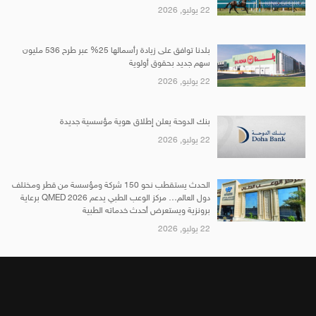
22 يوليو, 2026
بلدنا توافق على زيادة رأسمالها 25% عبر طرح 536 مليون
سهم جديد بحقوق أولوية
22 يوليو, 2026
بنك الدوحة يعلن إطلاق هوية مؤسسية جديدة
22 يوليو, 2026
الحدث يستقطب نحو 150 شركة ومؤسسة من قطر ومختلف
دول العالم… مركز الوعب الطبي يدعم QMED 2026 برعاية
برونزية ويستعرض أحدث خدماته الطبية
22 يوليو, 2026