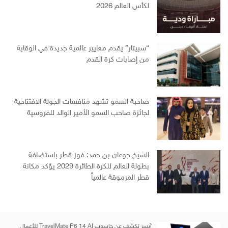
لكأس العالم 2026
“سبيتار” يقدم معايير عالمية جديدة في الوقاية
من إصابات كرة القدم
صاحبة السمو تشهد منافسات الجولة الافتتاحية
لجائزة صاحب السمو الأمير الوالد للفروسية
الشيخ جوعان بن حمد: فوز قطر باستضافة
بطولة العالم للكرة الطائرة 2029 يؤكد مكانة
قطر المرموقة عالمياً
آيسر تكشف عن حاسوب TravelMate P6 14 AI للأعمال