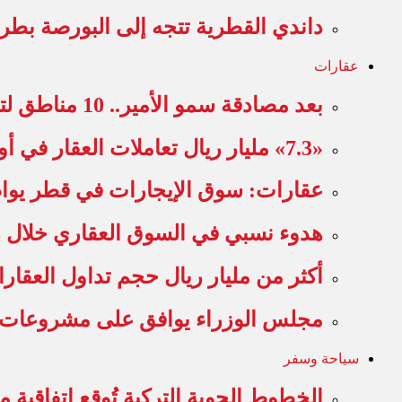
داندي القطرية تتجه إلى البورصة بطرح 40% من أسهمها للاكتت
عقارات
بعد مصادقة سمو الأمير.. 10 مناطق لتملك غير القطريين للعقارات
«7.3» مليار ريال تعاملات العقار في أول أربعة أشهر من…
عقارات: سوق الإيجارات في قطر يوا
هدوء نسبي في السوق العقاري خلال 
أكثر من مليار ريال حجم تداول العقا
مجلس الوزراء يوافق على مشروعات ال
سياحة وسفر
الخطوط الجوية التركية تُوقع اتفاقية مت