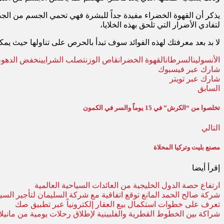
يذكر أن القهوة الخضراء مفيدة جداً للبشرة فهي تحمي الجسم من الجذو
لتفادي الأضرار التي تلحق بهذه الخلايا،
لا بد بعد معرفتك لهذه الفوائد سوف تبدأ بالحرص على تناولها حيث 
الأنسولين
السرطان
القهوة الخضر
انقاص الوزن
تصلب الشرايين
خفض الدهو
شارك عبر فيسبوك
شارك عبر تويتر
السابق
تخلصوا من “الكرش” في 15 يوماً والسر في الكمون
التالي
مصنع بليت وتركيا المحلاة
إقرأ أيضا
ارتفاع حصة الدول الخليجية من العائدات السياحية العالمية
شركة صالح الحمد المانع توقع اتفاقية مع شركة السليمان لتأجير الس
تعرف على خطوات استكمال بيع العقار إلكترونياً عبر تطبيق صك
شراكة بين الخطوط القطرية والفلبينية لإطلاق رحلات يومية من مانيلا