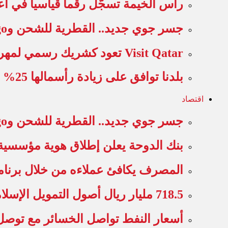
رأس الخيمة تسجّل رقماً قياسياً في أ
جسر جوي جديد.. القطرية للشحن وMASkargo تعززان الربط التجاري بين…
Visit Qatar تعود كشريك رسمي لمهرجان قطر جودوود 2026 المقدم…
بلدنا توافق على زيادة رأسمالها 25% عبر طرح 536 مليون…
اقتصاد
جسر جوي جديد.. القطرية للشحن وMASkargo تعززان الربط التجاري بين…
بنك الدوحة يعلن إطلاق هوية مؤسسية
المصرف يكافئ عملاءه من خلال برنام
718.5 مليار ريال أصول التمويل الإسلامي في قطر بنمو 5.3%
أسعار النفط تواصل الخسائر مع توصل أ