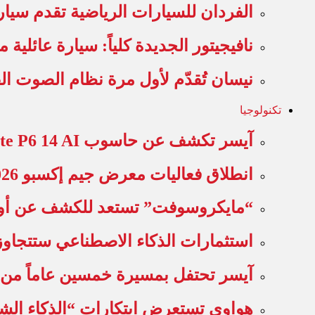
الفردان للسيارات الرياضية تقدم سيارة فيراري 849 تيس
نافيجيتور الجديدة كلياً: سيارة عائلية م
نيسان تُقدّم لأول مرة نظام الصوت 
تكنولوجيا
آيسر تكشف عن حاسوب TravelMate P6 14 AI للأعمال بوزن…
انطلاق فعاليات معرض جيم إكسبو 2026 مركز دبي التجاري العالمي
“مايكروسوفت” تستعد للكشف عن أول 
استثمارات الذكاء الاصطناعي ستتجاوز 
آيسر تحتفل بمسيرة خمسين عاماً من الابتكار ع
هواوي تستعرض ابتكارات “الذكاء ال