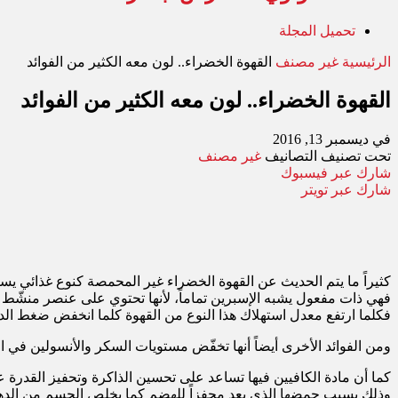
تحميل المجلة
الرئيسية
غير مصنف
القهوة الخضراء.. لون معه الكثير من الفوائد
القهوة الخضراء.. لون معه الكثير من الفوائد
في
ديسمبر 13, 2016
تحت تصنيف
التصانيف
غير مصنف
شارك عبر فيسبوك
شارك عبر تويتر
كثيراً ما يتم الحديث عن القهوة الخضراء غير المحمصة كنوع غذائي يس
فهي ذات مفعول يشبه الإسبرين تماماً، لأنها تحتوي على عنصر منشّط ي
فكلما ارتفع معدل استهلاك هذا النوع من القهوة كلما انخفض ضغط ا
ومن الفوائد الأخرى أيضاً أنها تخفّض مستويات السكر والأنسولين في
كما أن مادة الكافيين فيها تساعد على تحسين الذاكرة وتحفيز القدر
وذلك بسبب حمضها الذي يعد محفزاً للهضم كما يخلص الجسم من الدهو