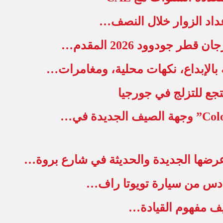
عداد الزوار خلال النصف…
ة بالإبداع، نكهات محلية، ومغامرات…
نتجع للتزلج في جورجيا
عرضها الجديدة والحديثة في شارع بروة…
ادس من سيارة تويوتا راف…