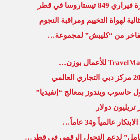
تاروسا في قطر
ثالية لهواة التخييم ومراقبة النجوم
الفاخر من “كليبش” لمجموعة…
حاسوب ويندوز بمعالج “إنفيديا”
تريليون دولار
المياً و34 عاماً…
شامل” لدعم التحول الرقمي في قطر…