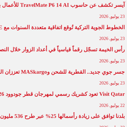
آيسر تكشف عن حاسوب TravelMate P6 14 AI للأعمال بوزن يقل عن كيلوغرام واحد بتصميم Acer Comfort Touch الجديد لتجربة فاخرة أثناء التنقل
23 يوليو, 2026
الخطوط الجوية التركية تُوقع اتفاقية متعددة السنوات مع CAE
23 يوليو, 2026
رأس الخيمة تسجّل رقماً قياسياً في أعداد الزوار خلال النصف الأول من عام 2026 مع تقدّم 
23 يوليو, 2026
جسر جوي جديد.. القطرية للشحن وMASkargo تعززان الربط التجاري بين الدوحة وكوالالمبور
23 يوليو, 2026
Visit Qatar تعود كشريك رسمي لمهرجان قطر جودوود 2026 المقدم من Visit Qatar
22 يوليو, 2026
بلدنا توافق على زيادة رأسمالها 25% عبر طرح 536 مليون سهم جديد بحقوق أولوية