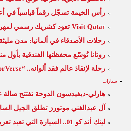
رأس الخيمة تسجّل رقماً قياسياً في أ
Visit Qatar تعود كشريك رسمي لمهرجان قطر جودوود 2026 المقدم…
رحلات الأصدقاء في ألمانيا: مدن مليئ
روتانا تُوسّع محفظتها الفندقية بأول م
رحلة لإنقاذ عالم فقد ألوانه.. “ColorVerse” وجهة الصيف الجديدة في…
سيارات
هارلي-ديفيدسون الدوحة تفتتح صالة 
آل عبدالغني موتورز تطلق الجيل الس
لينك أند كو 01.. السيارة التي تعيد تعريف مفهوم القيادة…