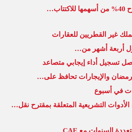
اب…
صل تسجيل أداء إيجابي متصاعد
رمضان والإيجارات تحافظ على…
رات في أسبوع
أدوات التشريعية المتعلقة بمقترح نقل…
عددة السنوات مع CAE