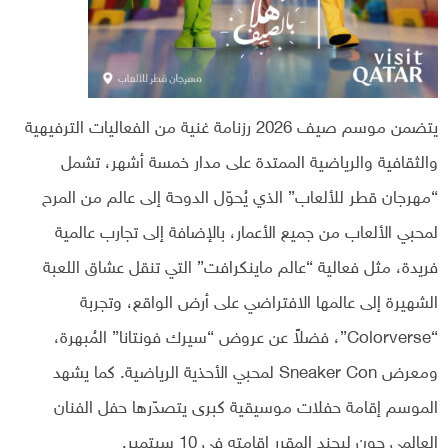
يتضمن موسم صيف 2026 رزنامة غنية من الفعاليات الترفيهية
والثقافية والرياضية الممتدة على مدار خمسة أشهر، تشمل
“مهرجان قطر للألعاب” الذي يُحوّل الدوحة إلى عالم من المرح
لمحبي الألعاب من جميع الأعمار، بالإضافة إلى تجارب عالمية
فريدة، مثل فعالية “عالم ماينكرافت” التي تنقل عشاق اللعبة
الشهيرة إلى عالمها الافتراضي على أرض الواقع، وتجربة
“Colorverse”، فضلاً عن عروض “سيرك فونتانا” المُبهرة،
ومعرض Sneaker Con لمحبي الأحذية الرياضية. كما يشهد
الموسم إقامة حفلات موسيقية كبرى يتصدّرها حفل الفنان
العالمي جون ليجند المقرر إقامته في 10 سبتمبر.