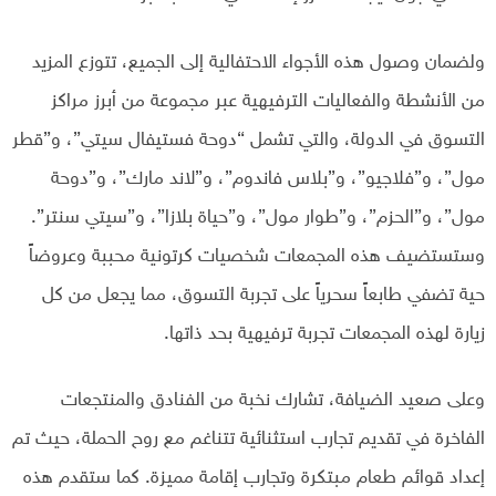
ولضمان وصول هذه الأجواء الاحتفالية إلى الجميع، تتوزع المزيد
من الأنشطة والفعاليات الترفيهية عبر مجموعة من أبرز مراكز
التسوق في الدولة، والتي تشمل “دوحة فستيفال سيتي”، و”قطر
مول”، و”فلاجيو”، و”بلاس فاندوم”، و”لاند مارك”، و”دوحة
مول”، و”الحزم”، و”طوار مول”، و”حياة بلازا”، و”سيتي سنتر”.
وستستضيف هذه المجمعات شخصيات كرتونية محببة وعروضاً
حية تضفي طابعاً سحرياً على تجربة التسوق، مما يجعل من كل
زيارة لهذه المجمعات تجربة ترفيهية بحد ذاتها.
وعلى صعيد الضيافة، تشارك نخبة من الفنادق والمنتجعات
الفاخرة في تقديم تجارب استثنائية تتناغم مع روح الحملة، حيث تم
إعداد قوائم طعام مبتكرة وتجارب إقامة مميزة. كما ستقدم هذه