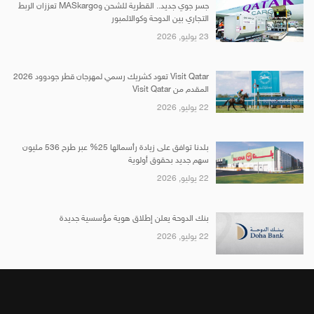
جسر جوي جديد.. القطرية للشحن وMASkargo تعززان الربط
التجاري بين الدوحة وكوالالمبور
23 يوليو, 2026
Visit Qatar تعود كشريك رسمي لمهرجان قطر جودوود 2026
المقدم من Visit Qatar
22 يوليو, 2026
بلدنا توافق على زيادة رأسمالها 25% عبر طرح 536 مليون
سهم جديد بحقوق أولوية
22 يوليو, 2026
بنك الدوحة يعلن إطلاق هوية مؤسسية جديدة
22 يوليو, 2026