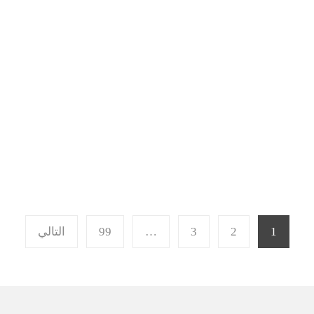
1
2
3
…
99
التالي