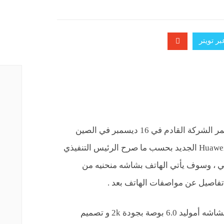
ر تويتر
بدأت شركة هواوي في ارسال دعوت مؤتمر الشركة القادم في 16 ديسمبر في الصين
للكشف عن هاتفها الذكي Huawei Honor Magic الجديد بحسب ما صرح الرئيس التنفيذي
ي ، وسوف يأتي الهاتف بشاشه منحنيه من
تفاصيل عن مواصفات الهاتف بعد .
ونتوقع ان يأتي الهاتف بمواصفات التالية بشاشه أموليد 6.0 بوصة بجودة 2k و تصميم