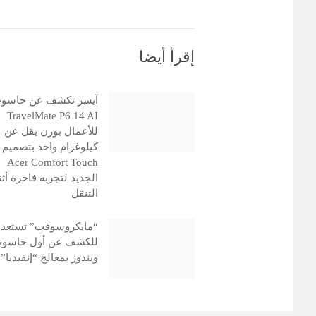
إقرأ أيضا
آيسر تكشف عن حاسو
TravelMate P6 14 AI
للأعمال بوزن يقل عن
كيلوغرام واحد بتصميم
Acer Comfort Touch
الجديد لتجربة فاخرة أثن
التنقل
“مايكروسوفت” تستعد
للكشف عن أول حاسو
ويندوز بمعالج “إنفيديا”