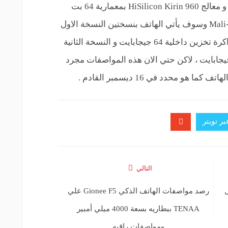
معدني كامل مع حواف قليله من الجانبين و معالج HiSilicon Kirin 960 بمعمارية 64 بت
ثماني النواه مع معالج رسومى Mali-G71 MP8 وسوف يأتي الهاتف بنسختين النسخة الاول
بذاكرة الوصول العشوائي 4 جيجا رام و ذاكرة تخزين داخلية 64 جيجابايت و النسخة الثانية
يجا رام مع ذاكرة تخزين داخلية 128 جيجابايت ، لاكن حتي الان هذه المواصفات مجرد
 محدد في 16 ديسمبر القادم .
ر تويتر
التالي
iPho خلال
رصد مواصفات الهاتف الذكي Gionee F5 علي
TENAA ببطاريه بسعة 4000 ميلي أمبير
ومواصفات راقيه