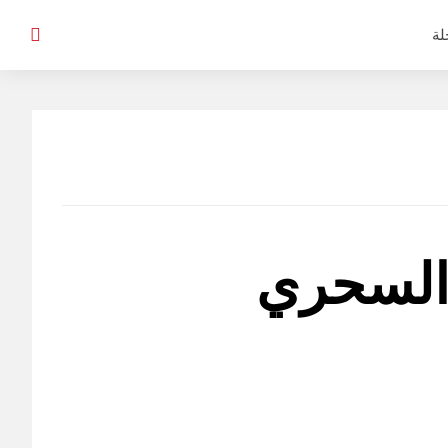
لة
 السحري