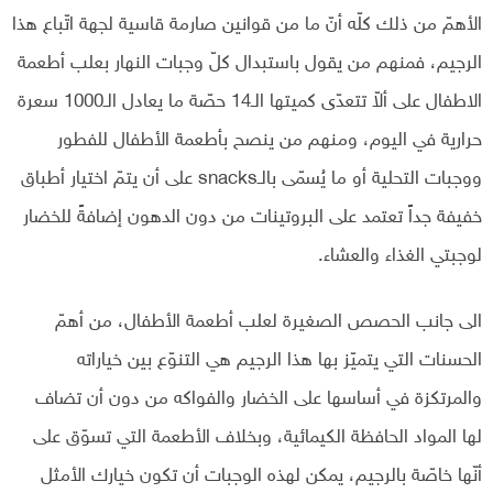
الأهمّ من ذلك كلّه أنّ ما من قوانين صارمة قاسية لجهة اتّباع هذا
الرجيم، فمنهم من يقول باستبدال كلّ وجبات النهار بعلب أطعمة
الاطفال على ألاّ تتعدّى كميتها الـ14 حصّة ما يعادل الـ1000 سعرة
حرارية في اليوم، ومنهم من ينصح بأطعمة الأطفال للفطور
ووجبات التحلية أو ما يُسمّى بالـsnacks على أن يتمّ اختيار أطباق
خفيفة جداً تعتمد على البروتينات من دون الدهون إضافةً للخضار
لوجبتي الغذاء والعشاء.
الى جانب الحصص الصغيرة لعلب أطعمة الأطفال، من أهمّ
الحسنات التي يتميّز بها هذا الرجيم هي التنوّع بين خياراته
والمرتكزة في أساسها على الخضار والفواكه من دون أن تضاف
لها المواد الحافظة الكيمائية، وبخلاف الأطعمة التي تسوّق على
أنّها خاصّة بالرجيم، يمكن لهذه الوجبات أن تكون خيارك الأمثل