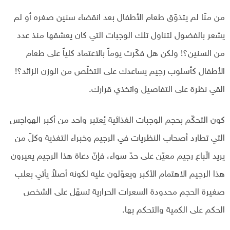
من منّا لم يتذوّق طعام الأطفال بعد انقضاء سنين صغره أو لم
يشعر بالفضول لتناول تلك الوجبات التي كان يعشقها منذ عدد
من السنين؟! ولكن هل فكّرت يوماً بالاعتماد كلياً على طعام
الأطفال كأسلوب رجيم يساعدك على التخلّص من الوزن الزائد؟!
القي نظرة على التفاصيل واتخذي قرارك.
كون التحكّم بحجم الوجبات الغذائية يُعتبر واحد من أكبر الهواجس
التي تطارد أصحاب النظريات في الرجيم وخبراء التغذية وكلّ من
يريد اتّباع رجيم معيّن على حدّ سواء، فإنّ دعاة هذا الرجيم يعيرون
هذا الرجيم الاهتمام الأكبر ويعوّلون عليه لكونه أصلاً يأتي بعلب
صغيرة الحجم محدودة السعرات الحرارية تسهّل على الشخص
الحكم على الكمية والتحكم بها.