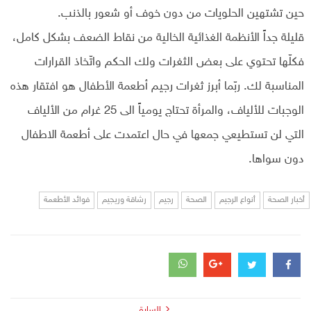
حين تشتهين الحلويات من دون خوف أو شعور بالذنب.
قليلة جداً الأنظمة الغذائية الخالية من نقاط الضعف بشكل كامل،
فكلّها تحتوي على بعض الثغرات ولك الحكم واتّخاذ القرارات
المناسبة لك. ربّما أبرز ثغرات رجيم أطعمة الأطفال هو افتقار هذه
الوجبات للألياف، والمرأة تحتاج يومياً الى 25 غرام من الألياف
التي لن تستطيعي جمعها في حال اعتمدت على أطعمة الاطفال
دون سواها.
أخبار الصحة
أنواع الرجيم
الصحة
رجيم
رشاقة وريجيم
فوائد الأطعمة
السابق