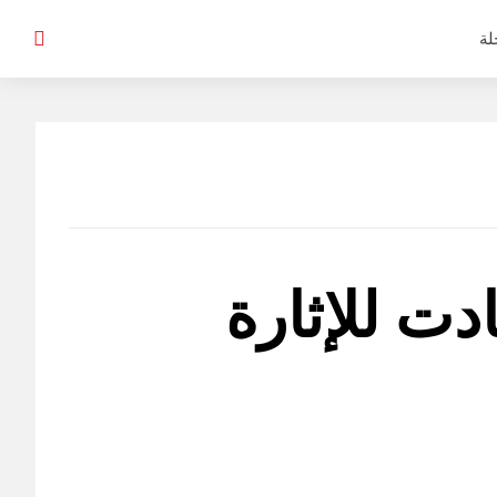
لة
ت للإثارة