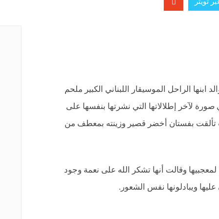
ر تويتر
 ابنها الراحل الموسيقار اللبناني الكبير ملحم
 صورة لآخر إطلالاتها التي نشرتها بنفسها على
لرسمية على الـ Instagram حيث تألقت بفستان أخضر قصير وزينته بمعطف من
معجبيها وقالت أنها تشكر الله على نعمة وجود
عليها ويبادلونها نفس الشعور.