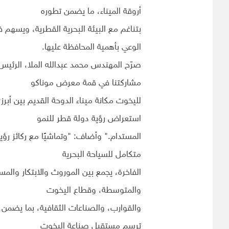
أروقة الميناء، ما يضمن تطوره
بتناغم مع البيئة البحرية القطرية، ويسهم في
الوعي بأهمية المحافظة عليها.
صرّح المهندس محمد عبدالله الملا، الرئيس ال
مشاركتنا في قمة معرض موناكو
لليخوت مكانة ميناء الدوحة القديم بين أبرز
استعراض رؤية دولة قطر للنمو
متكامل للسياحة البحرية
الفاخرة، يجمع بين الموروث والابتكار والم
والمتوسطة، وقطاع اليخوت
والقوارب، والصناعات الثقافية، بما يضمن حض
ترسم مستقبل صناعة اليخوت