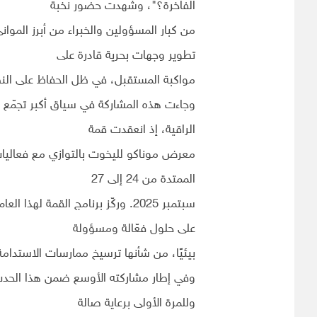
الفاخرة؟"، وشهدت حضور نخبة
من كبار المسؤولين والخبراء من أبرز الموا
تطوير وجهات بحرية قادرة على
مواكبة المستقبل، في ظل الحفاظ على النظم
وجاءت هذه المشاركة في سياق أكبر تجمّع ع
الراقية، إذ انعقدت قمة
معرض موناكو لليخوت بالتوازي مع فعاليات
الممتدة من 24 إلى 27
سبتمبر 2025. وركّز برنامج القمة ل
على حلول فعّالة ومسؤولة
بيئيًا، من شأنها ترسيخ ممارسات الاستدام
وفي إطار مشاركته الأوسع ضمن هذا الحدث ال
وللمرة الأولى برعاية صالة