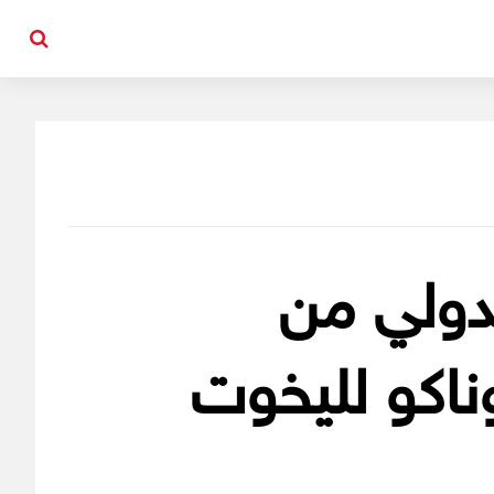
لدولي من
اكو لليخوت