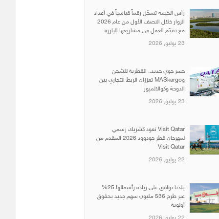
رأس الخيمة تسجّل رقماً قياسياً في أعداد
الزوار خلال النصف الأول من عام 2026
مع تقدّم العمل في مشاريعها البارزة
23 يوليو, 2026
جسر جوي جديد.. القطرية للشحن
وMASkargo تعززان الربط التجاري بين
الدوحة وكوالالمبور
23 يوليو, 2026
Visit Qatar تعود كشريك رسمي
لمهرجان قطر جودوود 2026 المقدم من
Visit Qatar
22 يوليو, 2026
بلدنا توافق على زيادة رأسمالها 25%
عبر طرح 536 مليون سهم جديد بحقوق
أولوية
22 يوليو, 2026