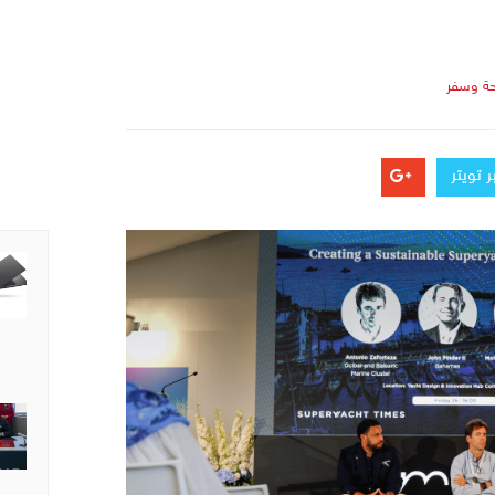
ة وسفر
 تويتر