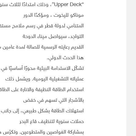
“Upper Deck”، وذلك امتدادًا لث
موناكو لليخوت ، ومؤكدًا الدور
المتنامي لدولة قطر في رسم ملامح مستقبل
التواجد، سيواصل ميناء الدوحة
القديم رعايته الرسمية للصالة لمدة عامين مت
هذا الحدث الدولي.
تشكّل الاستدامة البيئية محورًا أساسيًا في
عملياته التشغيلية اليومية. ويشمل ذلك
استخدام الطاقة النظيفة والانارة على الطا
بالأشجار التي تسهم في خفض
استهلاك الطاقة بشكل طبيعي، إلى جانب اس
حملات سنوية لتنظيف قاع البحر
بمشاركة الغواصين والمتطوعين. وتكرّس هذ