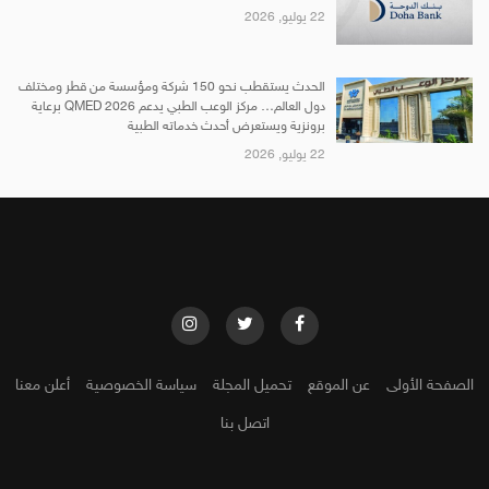
22 يوليو, 2026
الحدث يستقطب نحو 150 شركة ومؤسسة من قطر ومختلف
دول العالم… مركز الوعب الطبي يدعم QMED 2026 برعاية
برونزية ويستعرض أحدث خدماته الطبية
22 يوليو, 2026
الصفحة الأولى
عن الموقع
تحميل المجلة
سياسة الخصوصية
أعلن معنا
اتصل بنا