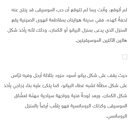
لم أتوقع، وأنت ربما لم تتوقع أن حب الموسيقى قد ينتج عنه
تحفةً كهذه، ففي مدينة هواينان بمقاطعة انهوى الصينية يقع
المنزل الذي يدعى بمنزل البيانو أو الكمان، وذلك لأنه يأخذ شكل
هاتين الآلتين الموسيقيتين.
حيث يقف على شكل بيانو أسود مزود بثلاثة أرجل وفيه ترّاس
على شكل مظلّة تشبه غطاء البيانو، كما يتكئ عليه بناء زجاجي يأخذ
شكل الكمان، ويعد لوحةً فنية وواجهة سياحية مهمّة لعشّاق
الموسيقى وكذلك الرومانسية فهو يلقّب أيضاً بالمنزل
الرومانسي.