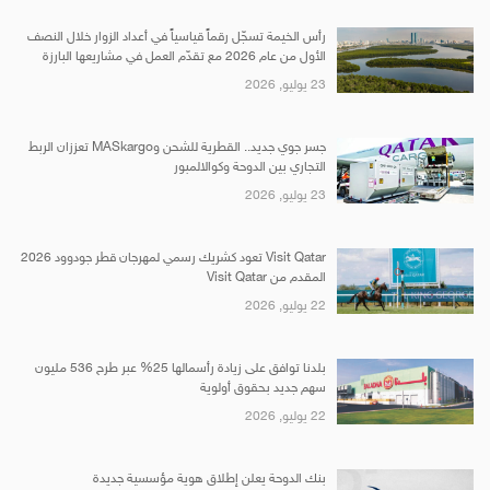
رأس الخيمة تسجّل رقماً قياسياً في أعداد الزوار خلال النصف
الأول من عام 2026 مع تقدّم العمل في مشاريعها البارزة
23 يوليو, 2026
جسر جوي جديد.. القطرية للشحن وMASkargo تعززان الربط
التجاري بين الدوحة وكوالالمبور
23 يوليو, 2026
Visit Qatar تعود كشريك رسمي لمهرجان قطر جودوود 2026
المقدم من Visit Qatar
22 يوليو, 2026
بلدنا توافق على زيادة رأسمالها 25% عبر طرح 536 مليون
سهم جديد بحقوق أولوية
22 يوليو, 2026
بنك الدوحة يعلن إطلاق هوية مؤسسية جديدة