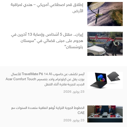
إطلاق قمر اصطناعي أمريكي – هندي لمراقبة
الأرض
إيران.. مقتل 5 أشخاص وإصابة 13 آخرين في
هجوم على مبنى قضائي في “سيستان
بلوشستان”
آيسر تكشف عن حاسوب TravelMate P6 14 AI للأعمال
بوزن يقل عن كيلوغرام واحد بتصميم Acer Comfort Touch
الجديد لتجربة فاخرة أثناء التنقل
23 يوليو, 2026
الخطوط الجوية التركية تُوقع اتفاقية متعددة السنوات مع
CAE
23 يوليو, 2026