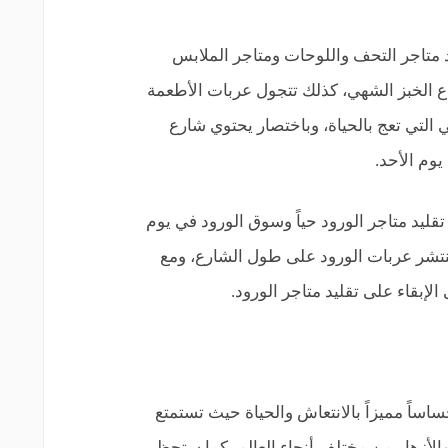
د متاجر التحف واللوحات ومتاجر الملابس
واع الخبز الشهي، كذلك تتجول عربات الأطعمة
التي تعج بالحياة، وباختصار يحتوي شارع
يوم الأحد.
قليد متاجر الورود حياً وسوق الورود في يوم
نتشر عربات الورود على طول الشارع، ومع
لإبقاء على تقليد متاجر الورود.
ساً مميزاً بالانتعاش والحياة حيث تستمتع
 والأزهار من مختلف أنحاء العالم، كما ستحظى