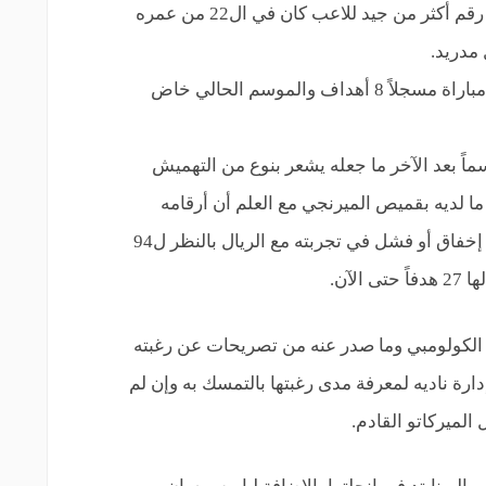
الأول 46 مباراة سجل خلالها 17 هدفاً وهو رقم أكثر من جيد للاعب كان في ال22 من عمره
مدريد.
وفي موسمه الثاني 2015/2016 خاض 32 مباراة مسجلاً 8 أهداف والموسم الحالي خاض
اً بعد الآخر ما جعله يشعر بنوع من التهميش
ا لديه بقميص الميرنجي مع العلم أن أرقامه
تعتبر جيدة ولا تعكس ما قد يسميه البعض إخفاق أو فشل في تجربته مع الريال بالنظر ل94
لآن.
ح الكولومبي وما صدر عنه من تصريحات عن رغبته
رة ناديه لمعرفة مدى رغبتها بالتمسك به وإن لم
 الميركاتو القادم.