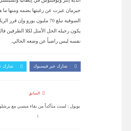
أندية إنتر ويوفنتوس في إيطاليا وتشيلسي 
جيرمان عبرت عن رغبتها بضمه ومنها ما هو
السوقية تبلغ 70 مليون يورو وإ
يكون رحيله الحل الأمثل لكلا الطرفين فا
نفسه ليس راضياً عن وضعه الحالي.
شارك عبر فيسبوك
شارك عب
السابق
بويول : لست متأكداً من بقاء ميسي مع برشلو
!