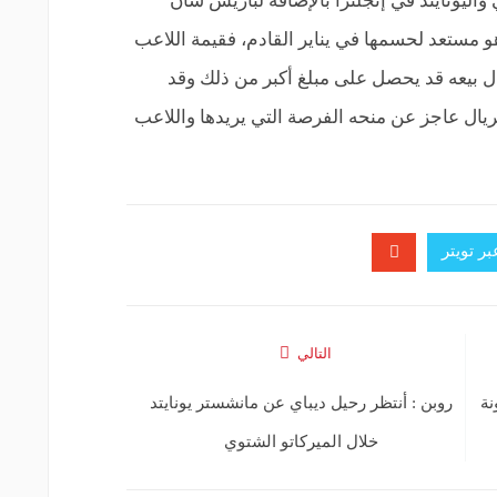
واليونايتد في إنجلترا بالإضافة لباريس سان
 مستعد لحسمها في يناير القادم، فقيمة اللاعب
ن قرر الريال بيعه قد يحصل على مبلغ أكبر من ذلك وقد
لريال عاجز عن منحه الفرصة التي يريدها واللاعب
ر تويتر
التالي
نة
روبن : أنتظر رحيل ديباي عن مانشستر يونايتد
خلال الميركاتو الشتوي