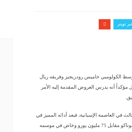
ر تويتر
لوسط الكولومبي خاميس رودريجيز وفريقه ريال
ل مؤكداً أنه يدرس العروض المقدمة إليه الأمر
يق.
مه الثالث في العاصمة الإسبانية، فبعد أدائه المميز في
مونديال البرازيل انتقل للريال قادماً من موناكو مقابل 75 مليون يورو وخاض في موسمه