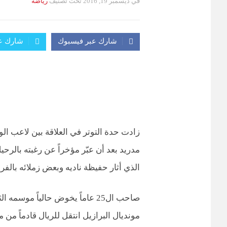
في
ديسمبر 19, 2016
تحت تصنيف
رياضة
التصانيف
شارك عبر فيسبوك
شارك عب
زادت حدة التوتر في العلاقة بين لاعب ا
مدريد بعد أن عبّر مؤخراً عن رغبته بالرحي
الذي أثار حفيظة ناديه وبعض زملائه بالفر
صاحب ال25 عاماً يخوض حالياً موس