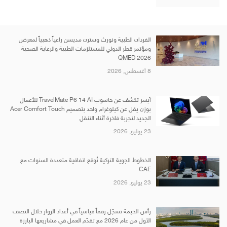
الفردان الطبية ونورث وسترن مديسن راعياً ذهبياً لمعرض
ومؤتمر قطر الدولي للمستلزمات الطبية والرعاية الصحية
QMED 2026
8 أغسطس, 2026
آيسر تكشف عن حاسوب TravelMate P6 14 AI للأعمال
بوزن يقل عن كيلوغرام واحد بتصميم Acer Comfort Touch
الجديد لتجربة فاخرة أثناء التنقل
23 يوليو, 2026
الخطوط الجوية التركية تُوقع اتفاقية متعددة السنوات مع
CAE
23 يوليو, 2026
رأس الخيمة تسجّل رقماً قياسياً في أعداد الزوار خلال النصف
الأول من عام 2026 مع تقدّم العمل في مشاريعها البارزة