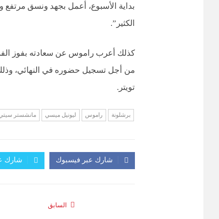
بداية الأسبوع، أعمل بجهد ونسق مرتفع وأت
الكثير”.
كذلك أعرب راموس عن سعادته بفوز الفري
من أجل تسجيل حضوره في النهائي، وذلك
تويتر.
برشلونة
راموس
ليونيل ميسي
مانشستر سيتي
شارك عبر فيسبوك
شارك عب
السابق