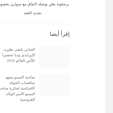
برشلونة يعلن توصله لاتفاق مع سواريز بخص
تجديد العقد
إقرأ أيضا
العنابي يلتقي نظيره
الإيرلندي وديا تحضيرا
لكأس العالم 2026
صاحبة السمو تشهد
منافسات الجولة
الافتتاحية لجائزة صاح
السمو الأمير الوالد
للفروسية