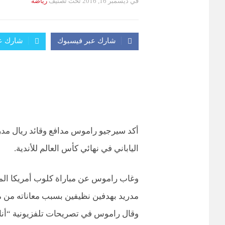
في
ديسمبر 16, 2016
تحت تصنيف
رياضة
التصانيف
شارك عبر فيسبوك
شارك عب
أكد سيرجيو راموس مدافع وقائد ريال مدري
الياباني في نهائي كأس العالم للأندية.
وغاب راموس عن مباراة كلوب أمريكا الم
مدريد بهدفين نظيفين بسبب معاناته من 
وقال راموس في تصريحات تلفزيونية “أنا 