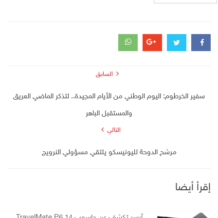
السابق
سفير الخرطوم: اليوم الوطني من الأيام المجيدة.. لتذكر الماضي العريق
والمستقبل الباهر
التالي
مرشح الدوحة لليونيسكو يلتقي مسؤولي النرويج
إقرأ أيضا
آيسر تكشف عن حاسوب TravelMate P6 14