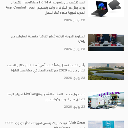
آيسر تكشف عن حاسوب TravelMate P6 14 AI للأعمال
بوزن يقل عن كيلوغرام واحد بتصميم Acer Comfort Touch
الجديد لتجربة فاخرة أثناء التنقل
23 يوليو, 2026
الخطوط الجوية التركية تُوقع اتفاقية متعددة السنوات مع
CAE
23 يوليو, 2026
رأس الخيمة تسجّل رقماً قياسياً في أعداد الزوار خلال النصف
الأول من عام 2026 مع تقدّم العمل في مشاريعها البارزة
23 يوليو, 2026
جسر جوي جديد.. القطرية للشحن وMASkargo تعززان الربط
التجاري بين الدوحة وكوالالمبور
23 يوليو, 2026
Visit Qatar تعود كشريك رسمي لمهرجان قطر جودوود 2026