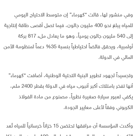
وفي منشور لها، قالت “كهرماء” إن متوسط الاحتياج اليومي
للمياه يبلغ نحو 400 مليون جالون، فيما تصل أقصى طاقة إنتاجية
إلى 540 مليون جالون يومياً، وهو ما يعادل ملء 817 بركة
أولمبية، ويحقق فائضاً احتياطياً بنسبة 35% دعماً لمنظومة الأمن
المائي في الدولة.
وتجسيداً لجهود تطوير البنية التحتية الوطنية، أضافت “كهرماء”
أنها تفخر بامتلاك أكبر أنبوب مياه في الدولة بقطر 2400 ملم،
يكفي لعبور سيارة صغيرة نظرياً، مصنوع من مادة الفولاذ
الكربوني وفقاً لأعلى معايير الجودة.
وأكدت المؤسسة أن مرافقها تحتضن 15 خزاناً خرسانياً للمياه تُعد