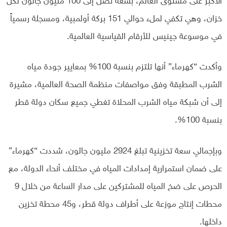
الأكبر على مستوى العالم، بسعة تصل إلى 100 مليون جالون لكل
خزان، وهي تكفي لملء حوالي 151 بركة أولمبية، ومسجلة رسمياً
في موسوعة جينيس للأرقام القياسية العالمية.
وأكدت “كهرماء” أنها تلتزم بنسبة 100% بمعايير جودة مياه
الشرب المطبقة وفق مواصفات منظمة الصحة العالمية، مشيرة
إلى أن شبكة مياه الشرب المحلاة تغطي جميع سكان دولة قطر
بنسبة 100%.
وبإجمالي سعة تخزينية تبلغ 2924 مليون جالون، شددت “كهرماء”
على ضمان استمرارية إمدادات المياه في مختلف أنحاء الدولة، مع
الحرص على ضخ المياه للمشتركين على مدار الساعة من خلال 9
محطات إنتاج موزعة على أطراف دولة قطر، و45 محطة تخزين
داخلها.