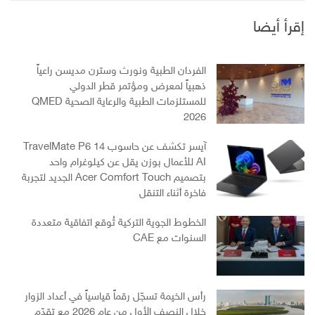
إقرأ أيضا
الفردان الطبية ونورث وسترن مديسن راعياً
ذهبياً لمعرض ومؤتمر قطر الدولي
للمستلزمات الطبية والرعاية الصحية QMED
2026
آيسر تكشف عن حاسوب TravelMate P6 14
AI للأعمال بوزن يقل عن كيلوغرام واحد
بتصميم Acer Comfort Touch الجديد لتجربة
فاخرة أثناء التنقل
الخطوط الجوية التركية تُوقع اتفاقية متعددة
السنوات مع CAE
رأس الخيمة تسجّل رقماً قياسياً في أعداد الزوار
خلال النصف الأول من عام 2026 مع تقدّم