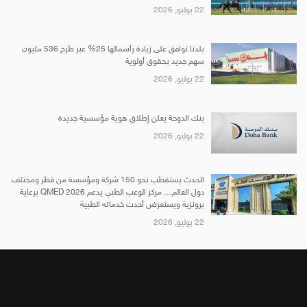
22 يوليو, 2026
بلدنا توافق على زيادة رأسمالها 25% عبر طرح 536 مليون
سهم جديد بحقوق أولوية
22 يوليو, 2026
بنك الدوحة يعلن إطلاق هوية مؤسسية جديدة
22 يوليو, 2026
الحدث يستقطب نحو 150 شركة ومؤسسة من قطر ومختلف
دول العالم… مركز الوعب الطبي يدعم QMED 2026 برعاية
برونزية ويستعرض أحدث خدماته الطبية
22 يوليو, 2026