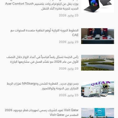
بوزن يقل عن كيلوغرام واحد بتصميم Acer Comfort Touch
الجديد لتجربة فاخرة أثناء التنقل
23 يوليو, 2026
الخطوط الجوية التركية تُوقع اتفاقية متعددة السنوات مع
CAE
23 يوليو, 2026
رأس الخيمة تسجّل رقماً قياسياً في أعداد الزوار خلال النصف
الأول من عام 2026 مع تقدّم العمل في مشاريعها البارزة
23 يوليو, 2026
جسر جوي جديد.. القطرية للشحن وMASkargo تعززان الربط
التجاري بين الدوحة وكوالالمبور
23 يوليو, 2026
Visit Qatar تعود كشريك رسمي لمهرجان قطر جودوود 2026
المقدم من Visit Qatar