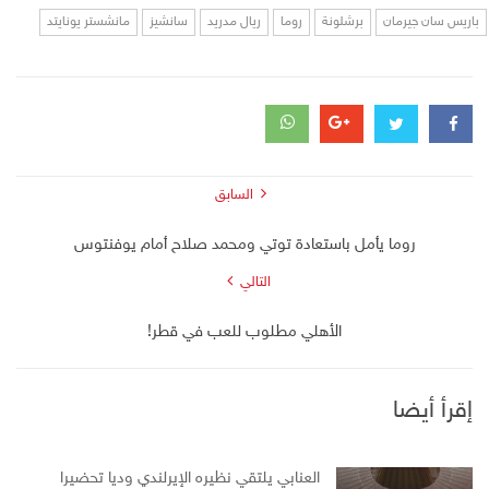
باريس سان جيرمان
برشلونة
روما
ريال مدريد
سانشيز
مانشستر يونايتد
السابق
روما يأمل باستعادة توتي ومحمد صلاح أمام يوفنتوس
التالي
الأهلي مطلوب للعب في قطر!
إقرأ أيضا
العنابي يلتقي نظيره الإيرلندي وديا تحضيرا