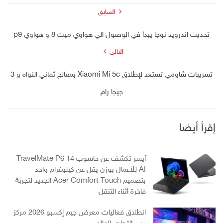
السابق
تحديث اندرويد نوجا يبدأ في الوصول الي هواوي ميت 8 و هواوي p9
التالي
تسريبات شاومي تستعد لإطلاق Xiaomi Mi 5c بمعالج ثماني النواه و 3
جيجا رام
إقرأ أيضا
آيسر تكشف عن حاسوب TravelMate P6 14
AI للأعمال بوزن يقل عن كيلوغرام واحد
بتصميم Acer Comfort Touch الجديد لتجربة
فاخرة أثناء التنقل
انطلاق فعاليات معرض جيم إكسبو 2026 مركز