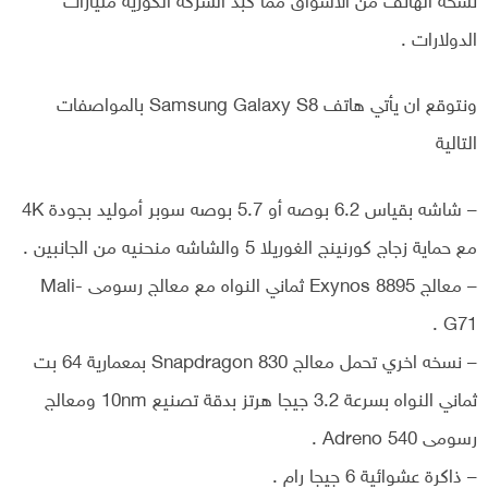
نسخة الهاتف من الاسواق مما كبد الشركة الكورية مليارات
الدولارات .
ونتوقع ان يأتي هاتف Samsung Galaxy S8 بالمواصفات
التالية
– شاشه بقياس 6.2 بوصه أو 5.7 بوصه سوبر أموليد بجودة 4K
مع حماية زجاج كورنينج الغوريلا 5 والشاشه منحنيه من الجانبين .
– معالج Exynos 8895 ثماني النواه مع معالج رسومى Mali-
G71 .
– نسخه اخري تحمل معالج Snapdragon 830 بمعمارية 64 بت
ثماني النواه بسرعة 3.2 جيجا هرتز بدقة تصنيع 10nm ومعالج
رسومى Adreno 540 .
– ذاكرة عشوائية 6 جيجا رام .