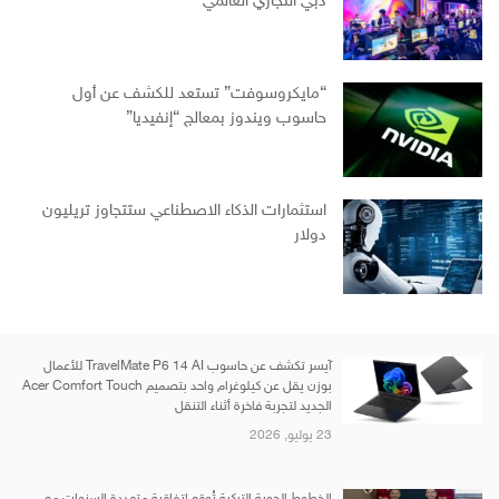
دبي التجاري العالمي
“مايكروسوفت” تستعد للكشف عن أول
حاسوب ويندوز بمعالج “إنفيديا”
استثمارات الذكاء الاصطناعي ستتجاوز تريليون
دولار
آيسر تكشف عن حاسوب TravelMate P6 14 AI للأعمال
بوزن يقل عن كيلوغرام واحد بتصميم Acer Comfort Touch
الجديد لتجربة فاخرة أثناء التنقل
23 يوليو, 2026