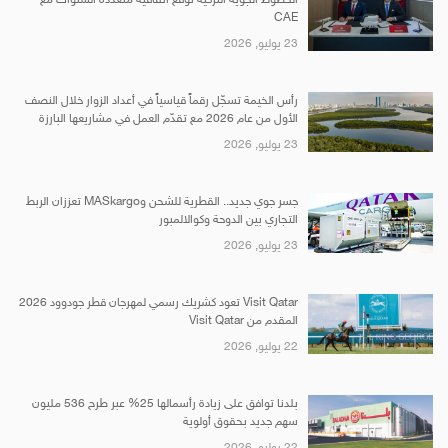
الخطوط الجوية التركية تُوقع اتفاقية متعددة السنوات مع
CAE
23 يوليو, 2026
رأس الخيمة تسجّل رقماً قياسياً في أعداد الزوار خلال النصف
الأول من عام 2026 مع تقدّم العمل في مشاريعها البارزة
23 يوليو, 2026
جسر جوي جديد.. القطرية للشحن وMASkargo تعززان الربط
التجاري بين الدوحة وكوالالمبور
23 يوليو, 2026
Visit Qatar تعود كشريك رسمي لمهرجان قطر جودوود 2026
المقدم من Visit Qatar
22 يوليو, 2026
بلدنا توافق على زيادة رأسمالها 25% عبر طرح 536 مليون
سهم جديد بحقوق أولوية