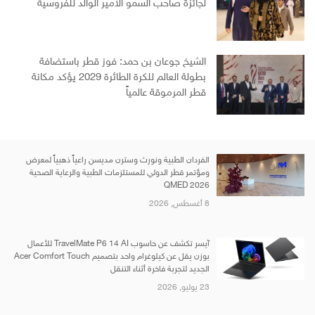
لجائزة صاحب السمو الأمير الوالد للفروسية
الشيخ جوعان بن حمد: فوز قطر باستضافة
بطولة العالم للكرة الطائرة 2029 يؤكد مكانة
قطر المرموقة عالمياً
الفردان الطبية ونورث وسترن مديسن راعياً ذهبياً لمعرض
ومؤتمر قطر الدولي للمستلزمات الطبية والرعاية الصحية
QMED 2026
8 أغسطس, 2026
آيسر تكشف عن حاسوب TravelMate P6 14 AI للأعمال
بوزن يقل عن كيلوغرام واحد بتصميم Acer Comfort Touch
الجديد لتجربة فاخرة أثناء التنقل
23 يوليو, 2026