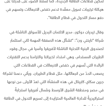
تمكين قطاعات الطاقة الجديدة، كما تسلّط الضوء على قدرتنا على
هيكلة ترتيبات تمويل معقّدة تدعم خفض الانبعاثات وتسهم في
دفع مسار التحول في قطاع الطاقة”.
وقال تيديان دوكور، مدير الائتمان البديل للأسواق الناشئة في
شركة “ناينتي ون”: “تشكّل هذه الصفقة المهمة ثاني استثمار
لصندوق البنية التحتية الناشئة لأفريقيا وآسيا في مجال وقود
الطيران المستدام، وهي امتداد لخبراتنا والتزامنا بدعم التقنيات
الرائدة التي تُسهم في خفض الانبعاثات في القطاعات التي
يصعب الحدّ من انبعاثاتها، مثل قطاع الطيران. ويأتي دعمنا لشركة
جرين سكاي كابيتال في هذه المنشأة التي تعدّ الأولى من نوعها
في مصر ومنطقة الشرق الأوسط وشمال أفريقيا استجابةً
استراتيجيةً للحاجة العالمية المتزايدة إلى تسريع التحول في الطاقة