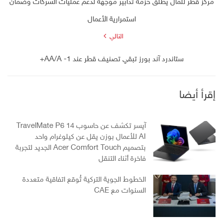
مركز قطر للمال يطلق حزمة تدابير موجَّهة لدعم عمليات الشركات وضمان
استمرارية الأعمال
التالي
ستاندرد آند بورز تبقي تصنيف قطر عند AA/A -1+
إقرأ أيضا
آيسر تكشف عن حاسوب TravelMate P6 14
AI للأعمال بوزن يقل عن كيلوغرام واحد
بتصميم Acer Comfort Touch الجديد لتجربة
فاخرة أثناء التنقل
الخطوط الجوية التركية تُوقع اتفاقية متعددة
السنوات مع CAE