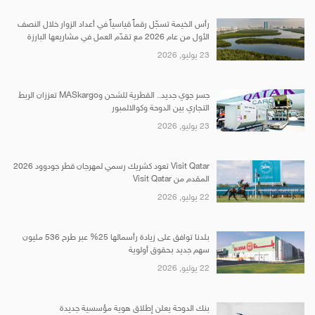
رأس الخيمة تسجّل رقماً قياسياً في أعداد الزوار خلال النصف
الأول من عام 2026 مع تقدّم العمل في مشاريعها البارزة
23 يوليو, 2026
جسر جوي جديد.. القطرية للشحن وMASkargo تعززان الربط
التجاري بين الدوحة وكوالالمبور
23 يوليو, 2026
Visit Qatar تعود كشريك رسمي لمهرجان قطر جودوود 2026
المقدم من Visit Qatar
22 يوليو, 2026
بلدنا توافق على زيادة رأسمالها 25% عبر طرح 536 مليون
سهم جديد بحقوق أولوية
22 يوليو, 2026
بنك الدوحة يعلن إطلاق هوية مؤسسية جديدة