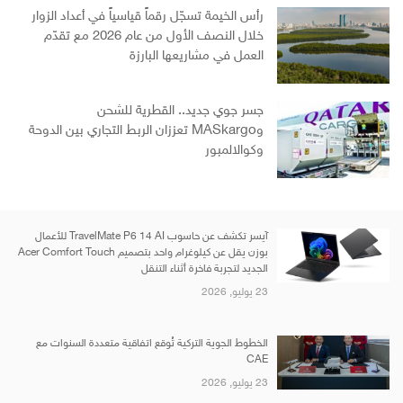
رأس الخيمة تسجّل رقماً قياسياً في أعداد الزوار
خلال النصف الأول من عام 2026 مع تقدّم
العمل في مشاريعها البارزة
جسر جوي جديد.. القطرية للشحن
وMASkargo تعززان الربط التجاري بين الدوحة
وكوالالمبور
آيسر تكشف عن حاسوب TravelMate P6 14 AI للأعمال
بوزن يقل عن كيلوغرام واحد بتصميم Acer Comfort Touch
الجديد لتجربة فاخرة أثناء التنقل
23 يوليو, 2026
الخطوط الجوية التركية تُوقع اتفاقية متعددة السنوات مع
CAE
23 يوليو, 2026