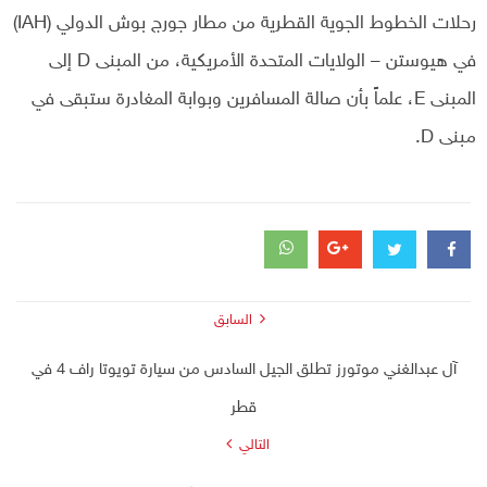
رحلات الخطوط الجوية القطرية من مطار جورج بوش الدولي (IAH)
في هيوستن – الولايات المتحدة الأمريكية، من المبنى D إلى
المبنى E، علماً بأن صالة المسافرين وبوابة المغادرة ستبقى في
مبنى D.
السابق
آل عبدالغني موتورز تطلق الجيل السادس من سيارة تويوتا راف 4 في
قطر
التالي