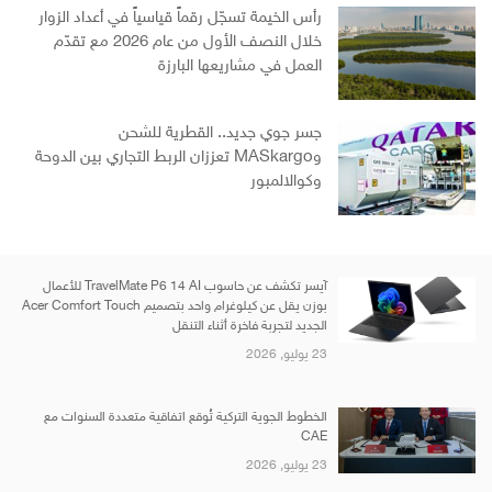
رأس الخيمة تسجّل رقماً قياسياً في أعداد الزوار
خلال النصف الأول من عام 2026 مع تقدّم
العمل في مشاريعها البارزة
جسر جوي جديد.. القطرية للشحن
وMASkargo تعززان الربط التجاري بين الدوحة
وكوالالمبور
آيسر تكشف عن حاسوب TravelMate P6 14 AI للأعمال
بوزن يقل عن كيلوغرام واحد بتصميم Acer Comfort Touch
الجديد لتجربة فاخرة أثناء التنقل
23 يوليو, 2026
الخطوط الجوية التركية تُوقع اتفاقية متعددة السنوات مع
CAE
23 يوليو, 2026