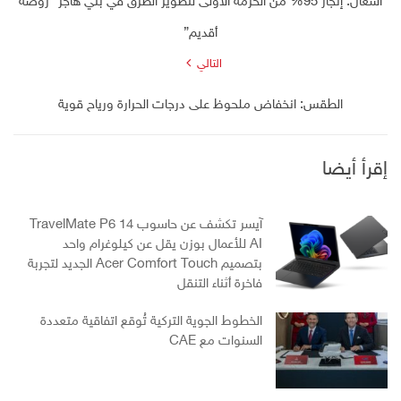
أشغال: إنجاز 95% من الحزمة الأولى لتطوير الطرق في بني هاجر “روضة
أقديم”
التالي
الطقس: انخفاض ملحوظ على درجات الحرارة ورياح قوية
إقرأ أيضا
آيسر تكشف عن حاسوب TravelMate P6 14
AI للأعمال بوزن يقل عن كيلوغرام واحد
بتصميم Acer Comfort Touch الجديد لتجربة
فاخرة أثناء التنقل
الخطوط الجوية التركية تُوقع اتفاقية متعددة
السنوات مع CAE