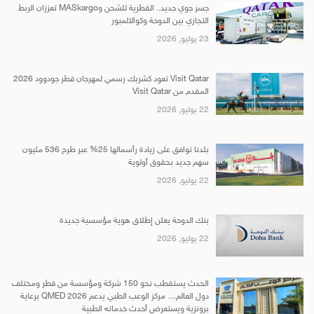
جسر جوي جديد.. القطرية للشحن وMASkargo تعززان الربط
التجاري بين الدوحة وكوالالمبور
23 يوليو, 2026
Visit Qatar تعود كشريك رسمي لمهرجان قطر جودوود 2026
المقدم من Visit Qatar
22 يوليو, 2026
بلدنا توافق على زيادة رأسمالها 25% عبر طرح 536 مليون
سهم جديد بحقوق أولوية
22 يوليو, 2026
بنك الدوحة يعلن إطلاق هوية مؤسسية جديدة
22 يوليو, 2026
الحدث يستقطب نحو 150 شركة ومؤسسة من قطر ومختلف
دول العالم… مركز الوعب الطبي يدعم QMED 2026 برعاية
برونزية ويستعرض أحدث خدماته الطبية