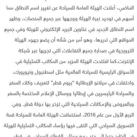
الماضي، أعلنت الهيئة العامة للسياحة عن تغيير اسم النطاق مما
أسهم في توحيد نبرة الهيئة ووجهها عبر جميع المنصات، وظهر
اسم النطاق الجديد في عناوين البريد الإلكتروني للهيئة وفي جميع
المواقع التي تديرها، وهو أمر من شأنه أن يضع جهود الهيئة
الترويجية في صدارة جميع التفاعلات التي تجريها عبر شبكة
الإنترنت.كما افتتحت الهيئة المزيد من المكاتب التمثيلية في
الأسواق الرئيسية للسياحة العالمية مثل اسطنبول ونيويورك.
واحتفلت في ميلانو الإيطالية “بيوم قطر” لتعريف وكلاء السفر
والسياحة الرئيسيين في إيطاليا ووسائل الإعلام المختصة بالسفر
وبالعروض والإمكانات السياحية التي تزخر بها دولة قطر. وفي
الربع الأول من عام 2016، استضافت الهيئة العامة للسياحة قمة
التسويق السياحي التي التقى فيها رؤساء المكاتب التمثيلية للهيئة
في الخارج جنبا إلى جنب مع ممثلي القطاع السياحي في قطر