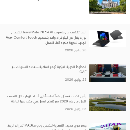
آيسر تكشف عن حاسوب TravelMate P6 14 AI للأعمال
بوزن يقل عن كيلوغرام واحد بتصميم Acer Comfort Touch
الجديد لتجربة فاخرة أثناء التنقل
23 يوليو, 2026
الخطوط الجوية التركية تُوقع اتفاقية متعددة السنوات مع
CAE
23 يوليو, 2026
رأس الخيمة تسجّل رقماً قياسياً في أعداد الزوار خلال النصف
الأول من عام 2026 مع تقدّم العمل في مشاريعها البارزة
23 يوليو, 2026
جسر جوي جديد.. القطرية للشحن وMASkargo تعززان الربط