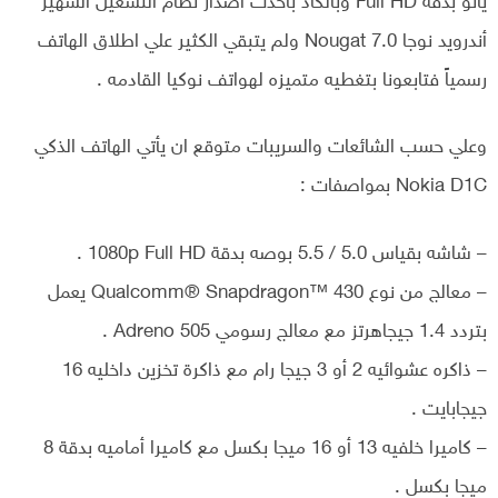
يأتو بدقة Full HD وبالكاد بأحدث أصدار نظام التشغيل الشهير
أندرويد نوجا 7.0 Nougat ولم يتبقي الكثير علي اطلاق الهاتف
رسمياً فتابعونا بتغطيه متميزه لهواتف نوكيا القادمه .
وعلي حسب الشائعات والسريبات متوقع ان يأتي الهاتف الذكي
Nokia D1C بمواصفات :
– شاشه بقياس 5.0 / 5.5 بوصه بدقة 1080p Full HD .
– معالج من نوع Qualcomm® Snapdragon™ 430 يعمل
بتردد 1.4 جيجاهرتز مع معالج رسومي Adreno 505 .
– ذاكره عشوائيه 2 أو 3 جيجا رام مع ذاكرة تخزين داخليه 16
جيجابايت .
– كاميرا خلفيه 13 أو 16 ميجا بكسل مع كاميرا أماميه بدقة 8
ميجا بكسل .