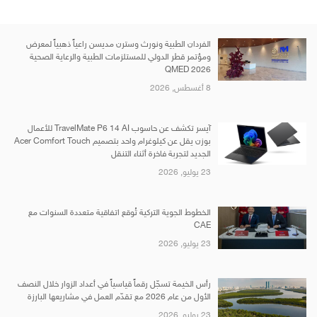
الفردان الطبية ونورث وسترن مديسن راعياً ذهبياً لمعرض
ومؤتمر قطر الدولي للمستلزمات الطبية والرعاية الصحية
QMED 2026
8 أغسطس, 2026
آيسر تكشف عن حاسوب TravelMate P6 14 AI للأعمال
بوزن يقل عن كيلوغرام واحد بتصميم Acer Comfort Touch
الجديد لتجربة فاخرة أثناء التنقل
23 يوليو, 2026
الخطوط الجوية التركية تُوقع اتفاقية متعددة السنوات مع
CAE
23 يوليو, 2026
رأس الخيمة تسجّل رقماً قياسياً في أعداد الزوار خلال النصف
الأول من عام 2026 مع تقدّم العمل في مشاريعها البارزة
23 يوليو, 2026