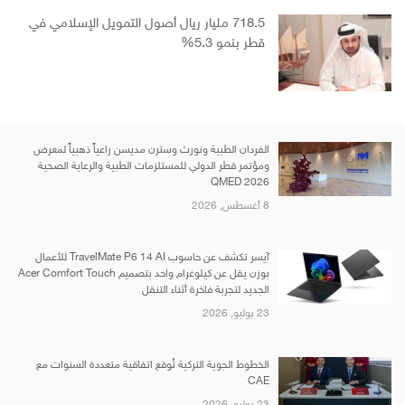
718.5 مليار ريال أصول التمويل الإسلامي في
قطر بنمو 5.3%
الفردان الطبية ونورث وسترن مديسن راعياً ذهبياً لمعرض
ومؤتمر قطر الدولي للمستلزمات الطبية والرعاية الصحية
QMED 2026
8 أغسطس, 2026
آيسر تكشف عن حاسوب TravelMate P6 14 AI للأعمال
بوزن يقل عن كيلوغرام واحد بتصميم Acer Comfort Touch
الجديد لتجربة فاخرة أثناء التنقل
23 يوليو, 2026
الخطوط الجوية التركية تُوقع اتفاقية متعددة السنوات مع
CAE
23 يوليو, 2026