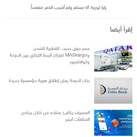
يايا توريه: أنا مسلم ولم أشرب الخمر متعمداً
إقرأ أيضا
جسر جوي جديد.. القطرية للشحن
وMASkargo تعززان الربط التجاري بين الدوحة
وكوالالمبور
بنك الدوحة يعلن إطلاق هوية مؤسسية جديدة
المصرف يكافئ عملاءه من خلال برنامج
المكافآت أبشر