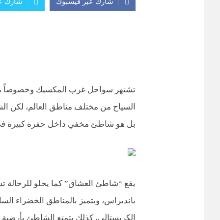
شارك عبر فيسبوك
شارك عب
تشتهر سواحل غرب المكسيك وخصوصاً منطق
السياح من مختلف مناطق العالم، لكن ا
بل هو شاطئ مخفي داخل حفرة كبيرة في 
يقع “شاطئ العشاق” كما يحلو للرحالة ت
بانديراس، ويتميز بالمناطق الخضراء السا
الكريستالي، كذلك يتمتع الشاطئ بأرضية ر