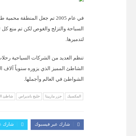
في عام 2005 تم جعل المنطقة م
السباحة والتزلج والغوص لكن تم منع كل تجا
لتدميرها.
تنظم العديد من الشركات السياحية رحلات 
الشاطئ المميز الذي يزوره سنوياً آلاف ا
الشواطئ في العالم وأجملها.
المكسيك
جزر مارييتا
خليج بانديراس
شاطئ ال
شارك عبر فيسبوك
شارك عب