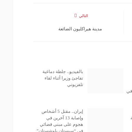
التالي
مدينة هيراكليون الضائعة
بالفيديو.. جلطة دماغية
تفاجئ وزيرا أثناء لقاء
تلفزيوني
في
إيران.. مقتل 5 أشخاص
وإصابة 13 آخرين في
هجوم على مبنى قضائي
في “سيستان بلوشستان”