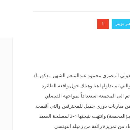
ر تويتر
ولي المصري محمود عبدالمنعم الشهير بـ(كهربا)
والتي تم تداولها هنا وهناك حول واقعة الطائرة
ثم الى المجمعة استعداداً لمواجهة الفيصلي
اء أول أمس السبت ضمن الجولة 12 من مباريات دوري جميل للمحترفين والتي أقيمت
على ملعب مدينة الملك سلمان الرياضية بـ(المجمعة) وانتهت نتيجتها 4-2 لمصلحة العميد
اد من تمريرة رائعة من زميله التونسي