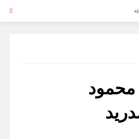
لة
ه محمود
دريد