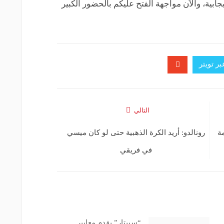
يجابية، والآن مواجهة الفتح عليكم بالحضور الكبير
ر تويتر
التالي
ة
رونالدو: أريد الكرة الذهبية حتى لو كان ميسي
في فريقي
“سبيتار” يقدم معايير