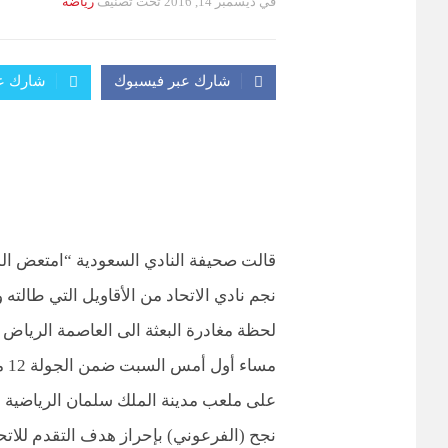
في
ديسمبر 14, 2016
تحت تصنيف
رياضة
التصانيف
شارك عبر فيسبوك
شارك عب
قالت صحيفة النادي السعودية “امتعض الد
نجم نادي الاتحاد من الأقاويل التي طالته 
لحظة مغادرة البعثة الى العاصمة الرياض 
مس
نجح (الفرعوني) بإحراز هدف التقدم للاتح