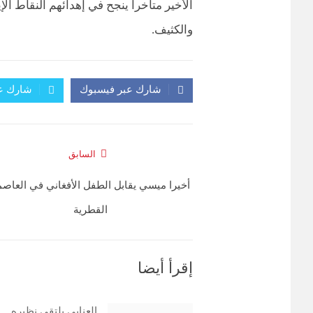
الأخير متأخرا ينجح في إهدائهم النقاط الإ
والكثيف.
شارك عبر فيسبوك
شارك عب
السابق
أخيرا ميسي يقابل الطفل الأفغاني في العاصم
القطرية
إقرأ أيضا
العنابي يلتقي نظيره