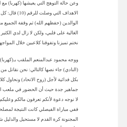
وعن حالة التوهج التي يعيشها (كهربا) مع 
الاهداف التي وص
الوالدين (حفظهم الله) ثم وقفة الجميع م
الغالية على قلبي، ولكن لا زال لدي الكثير
نختم تميزنا وتفوقنا كلاعبين خلال المواجه
ووجه محمود عبدالمنعم الملقب بـ(كهربا)
(النادي) جاء نصها كالتالي: نحن نقاتل من
بكل فدائية لأجل (روح الاتحاد) ونحاول ك
جماهير جدة حيث أن الحضور في ملعب الجوه
ففي مباراة الفيصلي كانت النتيجة لمصلحته
المجنونة كرة القدم لا مستحيل والدليل 