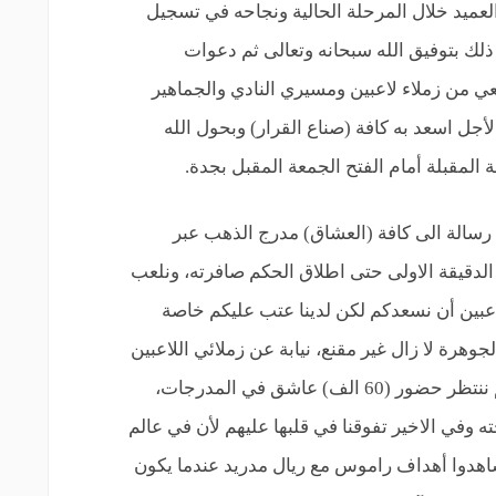
العميد خلال المرحلة الحالية ونجاحه في تسجيل
لت للرقم (10) قال: كل ذلك بتوفيق الله سبحانه وتعالى ثم دعوات
عي من زملاء لاعبين ومسيري النادي والجماهير
 لأجل اسعد به كافة (صناع القرار) وبحول الله
ة المقبلة أمام الفتح الجمعة المقبل بجدة.
 رسالة الى كافة (العشاق) مدرج الذهب عبر
 الدقيقة الاولى حتى اطلاق الحكم صافرته، ونلعب
لاعبين أن نسعدكم لكن لدينا عتب عليكم خاصة
رة لا زال غير مقنع، نيابة عن زملائي اللاعبين
لا نوجه دعوة لأنكم تعرفون مالكم وعليكم ننتظر حضور (60 الف) عاشق في المدرجات،
 وفي الاخير تفوقنا في قلبها عليهم لأن في عالم
شاهدوا أهداف راموس مع ريال مدريد عندما يكون