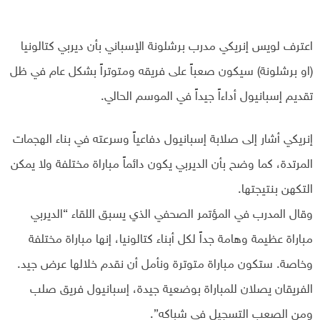
اعترف لويس إنريكي مدرب برشلونة الإسباني بأن ديربي كتالونيا
(او برشلونة) سيكون صعباً على فريقه ومتوتراً بشكل عام في ظل
تقديم إسبانيول أداءاً جيداً في الموسم الحالي.
إنريكي أشار إلى صلابة إسبانيول دفاعياً وسرعته في بناء الهجمات
المرتدة، كما وضح بأن الديربي يكون دائماً مباراة مختلفة ولا يمكن
التكهن بنتيجتها.
وقال المدرب في المؤتمر الصحفي الذي يسبق اللقاء “الديربي
مباراة عظيمة وهامة جداً لكل أبناء كتالونيا، إنها مباراة مختلفة
وخاصة. ستكون مباراة متوترة ونأمل أن نقدم خلالها عرض جيد.
الفريقان يصلان للمباراة بوضعية جيدة، إسبانيول فريق صلب
ومن الصعب التسجيل في شباكه”.