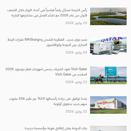
رأس الخيمة تسجّل رقماً قياسياً في أعداد الزوار خلال النصف
الأول من عام 2026 مع تقدّم العمل في مشاريعها البارزة
23 يوليو, 2026
جسر جوي جديد.. القطرية للشحن وMASkargo تعززان الربط
التجاري بين الدوحة وكوالالمبور
23 يوليو, 2026
Visit Qatar تعود كشريك رسمي لمهرجان قطر جودوود 2026
المقدم من Visit Qatar
22 يوليو, 2026
بلدنا توافق على زيادة رأسمالها 25% عبر طرح 536 مليون
سهم جديد بحقوق أولوية
22 يوليو, 2026
بنك الدوحة يعلن إطلاق هوية مؤسسية جديدة