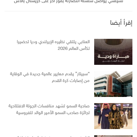
تشيلسي يواصل سلسلة انتصارته بفوز آخر على كريستال بالاس
إقرأ أيضا
العنابي يلتقي نظيره الإيرلندي وديا تحضيرا
لكأس العالم 2026
“سبيتار” يقدم معايير عالمية جديدة في الوقاية
من إصابات كرة القدم
صاحبة السمو تشهد منافسات الجولة الافتتاحية
لجائزة صاحب السمو الأمير الوالد للفروسية