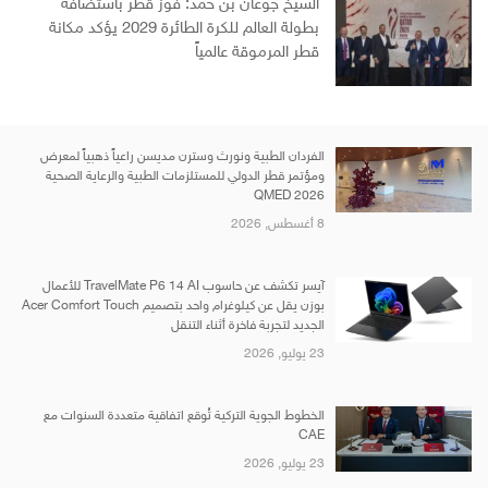
الشيخ جوعان بن حمد: فوز قطر باستضافة
بطولة العالم للكرة الطائرة 2029 يؤكد مكانة
قطر المرموقة عالمياً
الفردان الطبية ونورث وسترن مديسن راعياً ذهبياً لمعرض
ومؤتمر قطر الدولي للمستلزمات الطبية والرعاية الصحية
QMED 2026
8 أغسطس, 2026
آيسر تكشف عن حاسوب TravelMate P6 14 AI للأعمال
بوزن يقل عن كيلوغرام واحد بتصميم Acer Comfort Touch
الجديد لتجربة فاخرة أثناء التنقل
23 يوليو, 2026
الخطوط الجوية التركية تُوقع اتفاقية متعددة السنوات مع
CAE
23 يوليو, 2026