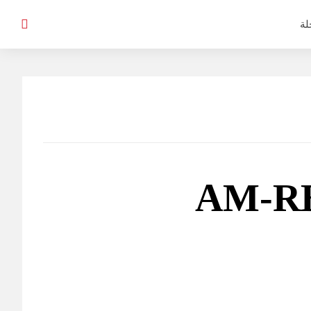
لة
يع كل نسخ AM-RB 001