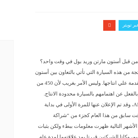
ر تويتر
ن قبل أستون مارتن وريد بول في وقت واحد؟
ة من هذه السيارة التي تأتي بالتعاون بين أستون
مارتن وريد بول تم بيعها بالفعل بصورة مقدمة علي انتاجها. وليس الأمر بغريب لأن 450 من
الفعل عن اهتمامهم بالسيارة محدودة الانتاج.
وتحمل السيارة الاسم الرمزي AM-RB 001، وقد تم الإعلان عنها للمرة الأولى في بداية
 استراليا في وقت سابق من هذا العام كجزء من “شراكة
ي الأشهر التالية ظهرت معلومات ببطء ولكن بثبات
، وكلتا الشركتين قررتا بمد علاقتهما لمدة عام