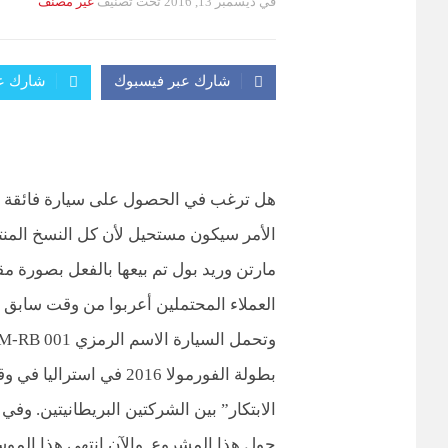
في
ديسمبر 13, 2016
تحت تصنيف
التصانيف
غير مصنف
شارك عبر فيسبوك
شارك عب
هل ترغب في الحصول على سيارة فائقة م
الأمر سيكون مستحيل لأن كل النسخ المنتج
العملاء المحتملين أعربوا من وقت سابق ب
بطولة الفورمولا 2016 في
الابتكار” بين الشركتين البريطانيتين. وف
حول هذا المشروع. والآن انتهي هذا الموسم