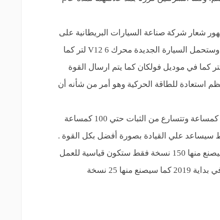
ور شعار شركة صناعة السيارات البريطانية على
سيارات فريق F1 لريدبول لمدة عام آخر. وستحمل السيارة الجديدة محرك V12 6 لتر كما
 الحال في معظم سيارات استون أو 7 لتر كما في موديل فولكان كما يتم ارسال القوة
م استعادة للطاقة الحركية وهو أمر من شأنه أن
ويتوقع أن تتجاوز سرعة هذه السيارة 400 كمساعة وتتسارع من الثبات حتي 100 كمساعة
ليق نشط سيساعد علي القيادة بصورة أفضل بكل القوة .
ويبلغ سعر هذه السيارة 3 مليون دولار وسيصنع منها 150 نسخة فقط ستكون قياسية للعمل
في الطرق فيما ستبدأ تسليمات السيارة في بداية 2019 كما سيصنع منها 25 نسخة