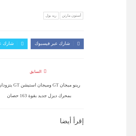
أستون مارتن
ريد بول
شارك عبر فيسبوك
شارك عب
السابق
رينو ميجان GT وميجان استيشن GT يتز
بمحرك ديزل جديد بقوة 163 حصان
إقرأ أيضا