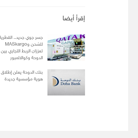
إقرأ أيضا
جسر جوي جديد.. القطرية
للشحن وMASkargo
تعززان الربط التجاري بين
الدوحة وكوالالمبور
بنك الدوحة يعلن إطلاق
هوية مؤسسية جديدة