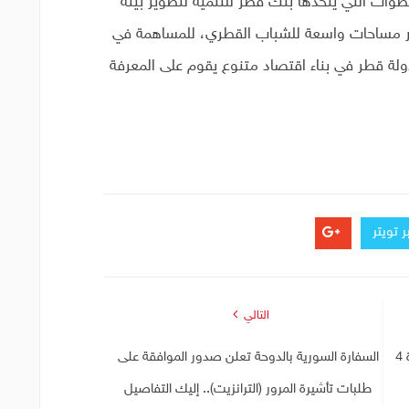
خطوات التي يتخذها بنك قطر للتنمية لتطوير بيئة
فير مساحات واسعة للشباب القطري، للمساهمة في
ولة قطر في بناء اقتصاد متنوع يقوم على المعرفة
 تويتر
التالي
الوكرة يعلن التعاقد مع المغربي أمين زحزوح لمدة 4
السفارة السورية بالدوحة تعلن صدور الموافقة على
طلبات تأشيرة المرور (الترانزيت).. إليك التفاصيل