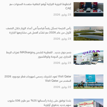
الخطوط الجوية التركية تُوقع اتفاقية متعددة السنوات مع
CAE
23 يوليو, 2026
رأس الخيمة تسجّل رقماً قياسياً في أعداد الزوار خلال النصف
الأول من عام 2026 مع تقدّم العمل في مشاريعها البارزة
23 يوليو, 2026
جسر جوي جديد.. القطرية للشحن وMASkargo تعززان الربط
التجاري بين الدوحة وكوالالمبور
23 يوليو, 2026
Visit Qatar تعود كشريك رسمي لمهرجان قطر جودوود 2026
المقدم من Visit Qatar
22 يوليو, 2026
بلدنا توافق على زيادة رأسمالها 25% عبر طرح 536 مليون
سهم جديد بحقوق أولوية