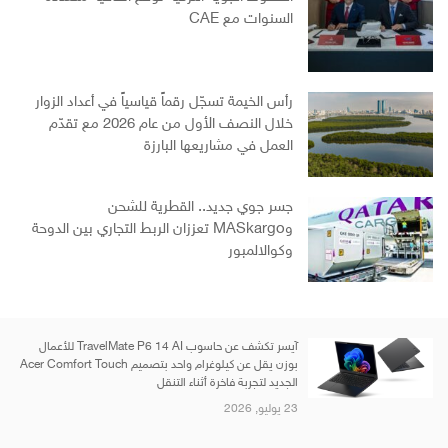
السنوات مع CAE
رأس الخيمة تسجّل رقماً قياسياً في أعداد الزوار
خلال النصف الأول من عام 2026 مع تقدّم
العمل في مشاريعها البارزة
جسر جوي جديد.. القطرية للشحن
وMASkargo تعززان الربط التجاري بين الدوحة
وكوالالمبور
آيسر تكشف عن حاسوب TravelMate P6 14 AI للأعمال
بوزن يقل عن كيلوغرام واحد بتصميم Acer Comfort Touch
الجديد لتجربة فاخرة أثناء التنقل
23 يوليو, 2026