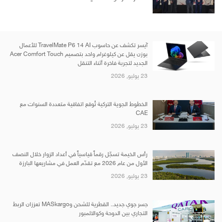
آيسر تكشف عن حاسوب TravelMate P6 14 AI للأعمال
بوزن يقل عن كيلوغرام واحد بتصميم Acer Comfort Touch
الجديد لتجربة فاخرة أثناء التنقل
23 يوليو, 2026
الخطوط الجوية التركية تُوقع اتفاقية متعددة السنوات مع
CAE
23 يوليو, 2026
رأس الخيمة تسجّل رقماً قياسياً في أعداد الزوار خلال النصف
الأول من عام 2026 مع تقدّم العمل في مشاريعها البارزة
23 يوليو, 2026
جسر جوي جديد.. القطرية للشحن وMASkargo تعززان الربط
التجاري بين الدوحة وكوالالمبور